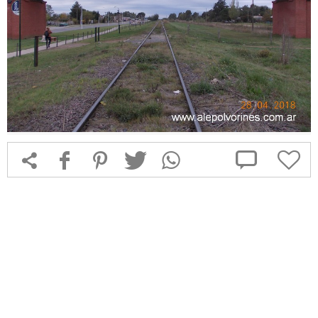



f
1
T