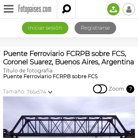

📤
👤
Iniciar sesión
Registrarse
Puente Ferroviario FCRPB sobre FCS,
Coronel Suarez, Buenos Aires, Argentina
Título de fotografía:
Puente Ferroviario FCRPB sobre FCS

Zoom
?
Tamaño:
766x574
