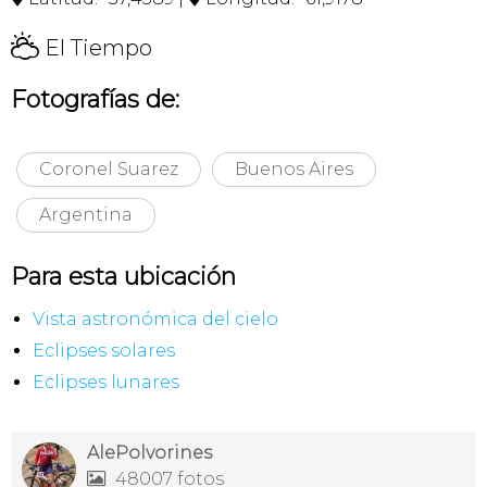
H
El Tiempo
Fotografías de:
Coronel Suarez
Buenos Aires
Argentina
Para esta ubicación
Vista astronómica del cielo
Eclipses solares
Eclipses lunares
AlePolvorines
48007 fotos
