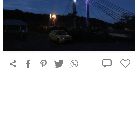



f
1
T