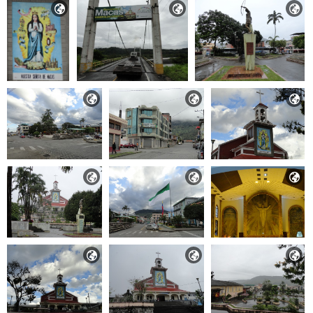











