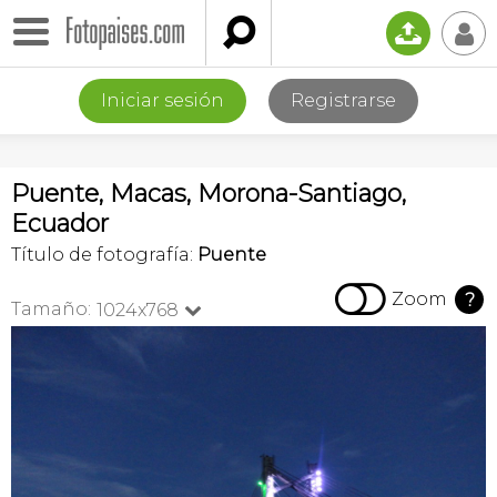

📤
👤
Iniciar sesión
Registrarse
Puente, Macas, Morona-Santiago,
Ecuador
Título de fotografía:
Puente

Zoom
?
Tamaño:
1024x768
