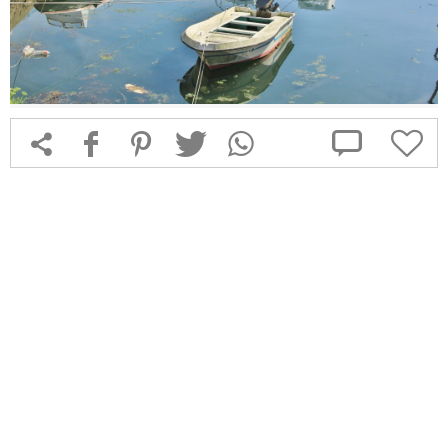



f
1
T