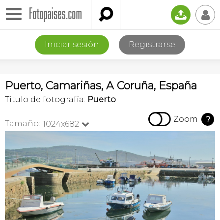

📤
👤
Iniciar sesión
Registrarse
Puerto, Camariñas, A Coruña, España
Título de fotografía:
Puerto

Zoom
?
Tamaño:
1024x682
