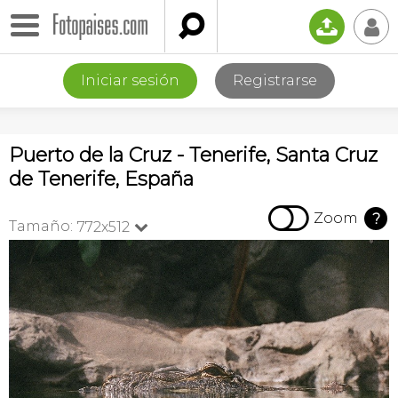

📤
👤
Iniciar sesión
Registrarse
Puerto de la Cruz - Tenerife, Santa Cruz
de Tenerife, España

Zoom
?
Tamaño:
772x512
