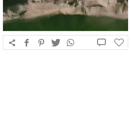



f
1
T