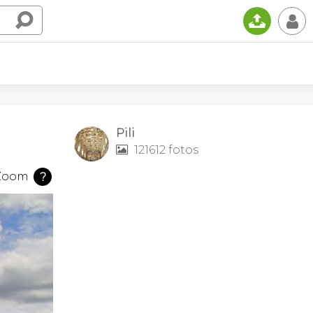
📤
👤
Pili
121612 fotos

Zoom
?