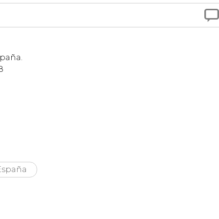

spaña.
8
España