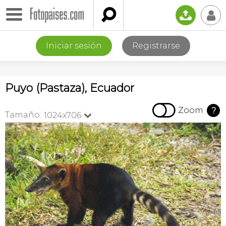

📤
👤
Iniciar sesión
Registrarse
Puyo (Pastaza), Ecuador

Zoom
?
Tamaño:
1024x706
