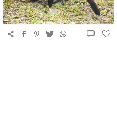



f
1
T