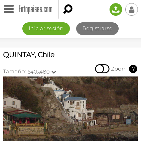

📤
👤
Iniciar sesión
Registrarse
QUINTAY, Chile

Zoom
?
Tamaño:
640x480
