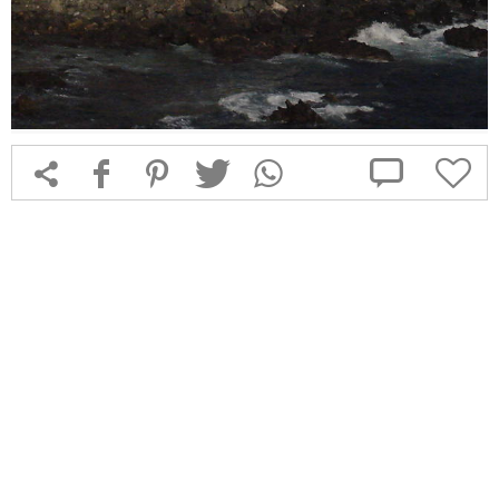



f
1
T