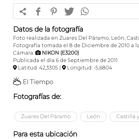


f
1
T
Datos de la fotografía
Foto realizada en Zuares Del Páramo, León, Casti
Fotografía tomada el 8 de Diciembre de 2010 a la
Cámara:
NIKON (E3200)

Publicada el día 6 de Septiembre de 2011.
Latitud: 42,3305 |
Longitud: -5,6804


H
El Tiempo
Fotografías de:
Zuares Del Páramo
León
Castilla 
Para esta ubicación