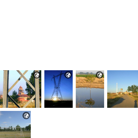



