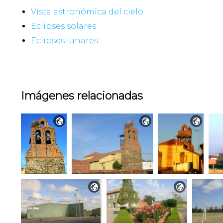
Vista astronómica del cielo
Eclipses solares
Eclipses lunares
Imágenes relacionadas




