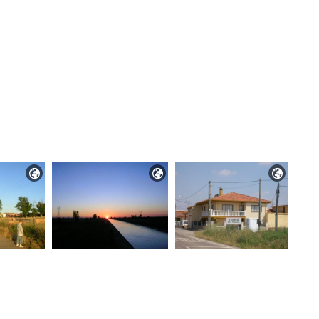


