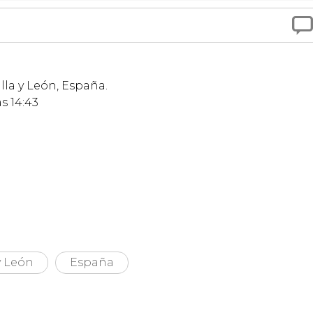

lla y León, España.
s 14:43
y León
España