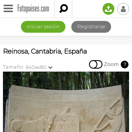

📤
👤
Iniciar sesión
Registrarse
Reinosa, Cantabria, España

Zoom
?
Tamaño:
640x480
