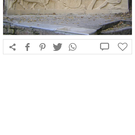



f
1
T