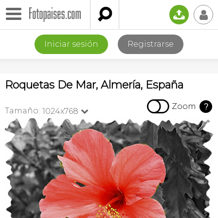

📤
👤
Iniciar sesión
Registrarse
Roquetas De Mar, Almería, España

Zoom
?
Tamaño:
1024x768
