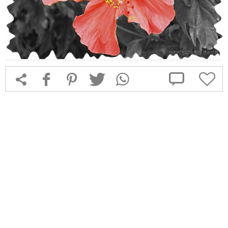



f
1
T