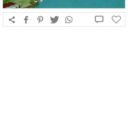



f
1
T