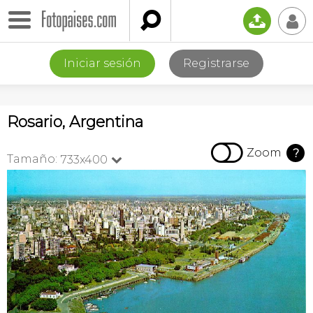

📤
👤
Iniciar sesión
Registrarse
Rosario, Argentina

Zoom
?
Tamaño:
733x400
