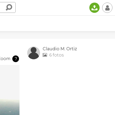
📤
👤
Claudio M. Ortiz
6 fotos

Zoom
?