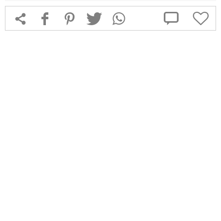



f
1
T