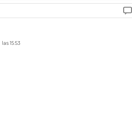

las 15:53