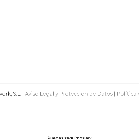
rk, S.L. |
Aviso Legal y Proteccion de Datos
|
Política
Puedes seguirnos en: