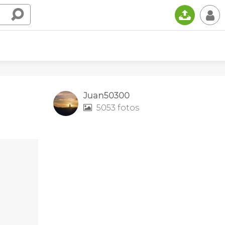
📤
👤
Juan50300
5053 fotos
