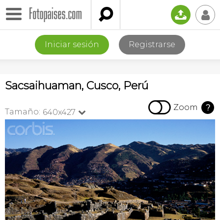

📤
👤
Iniciar sesión
Registrarse
Sacsaihuaman, Cusco, Perú

Zoom
?
Tamaño:
640x427
