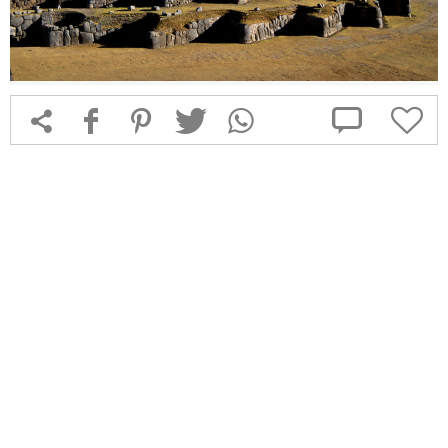



f
1
T