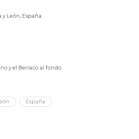
a y León, España.
no y el Berraco al fondo.
León
España