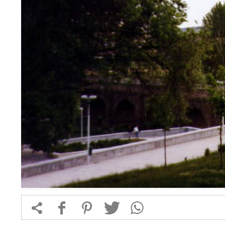


f
1
T