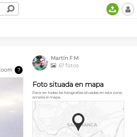
📤
👤
Martín F M
67 fotos

Zoom
?
Foto situada en mapa
Para ver todas las fotografías situadas en esta zona,
amplía el mapa.