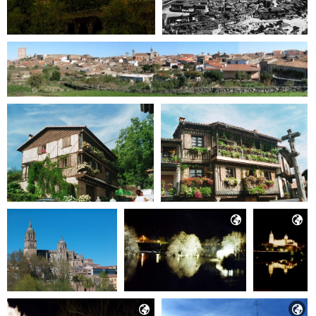



