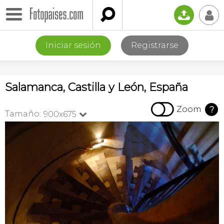

📤
👤
Iniciar sesión
Registrarse
Salamanca, Castilla y León, España

Zoom
?
Tamaño:
900x675
