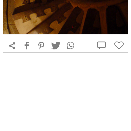



f
1
T