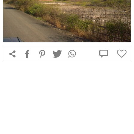



f
1
T