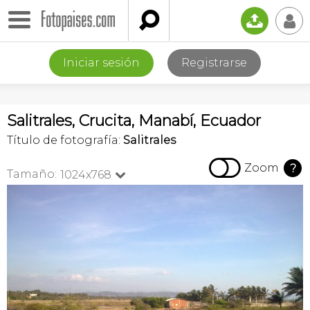

📤
👤
Iniciar sesión
Registrarse
Salitrales, Crucita, Manabí, Ecuador
Título de fotografía:
Salitrales

Zoom
?
Tamaño:
1024x768
