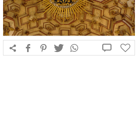



f
1
T