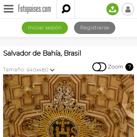

📤
👤
Iniciar sesión
Registrarse
Salvador de Bahía, Brasil

Zoom
?
Tamaño:
640x480
