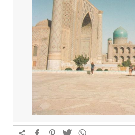


f
1
T