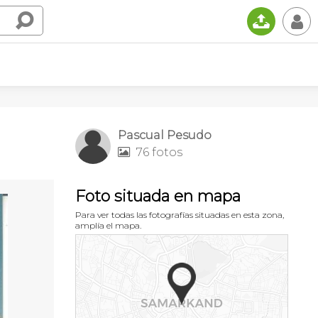
📤
👤
Pascual Pesudo
76 fotos

Foto situada en mapa
Para ver todas las fotografías situadas en esta zona,
amplía el mapa.