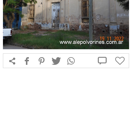



f
1
T