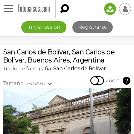

📤
👤
Iniciar sesión
Registrarse
San Carlos de Bolívar, San Carlos de
Bolivar, Buenos Aires, Argentina
Título de fotografía:
San Carlos de Bolívar

Zoom
?
Tamaño:
783x587
