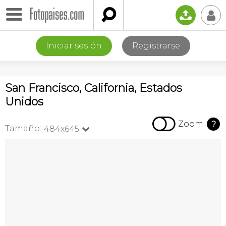

📤
👤
Iniciar sesión
Registrarse
San Francisco, California, Estados
Unidos

Zoom
?
Tamaño:
484x645
