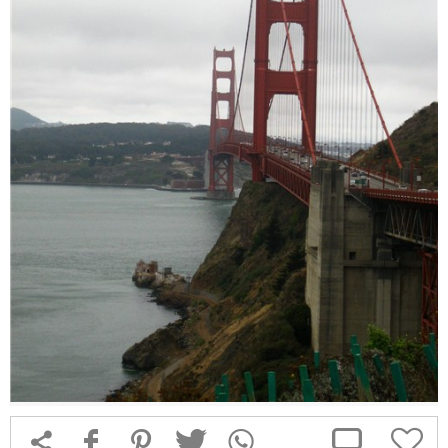



f
1
T