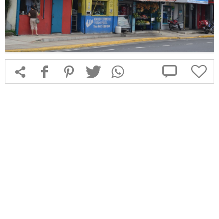



f
1
T