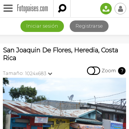

📤
👤
Iniciar sesión
Registrarse
San Joaquin De Flores, Heredia, Costa
Rica

Zoom
?
Tamaño:
1024x683
