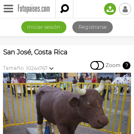

📤
👤
Iniciar sesión
Registrarse
San José, Costa Rica

Zoom
?
Tamaño:
1024x767
