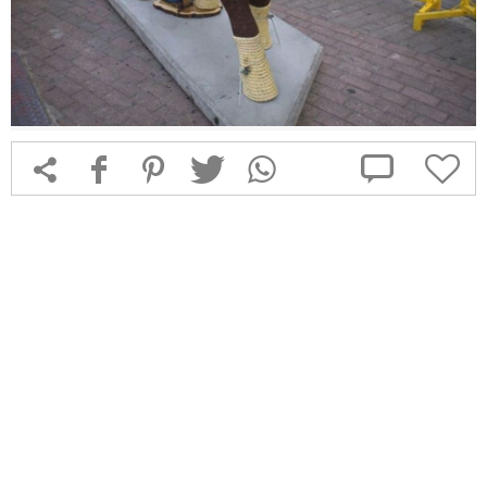



f
1
T