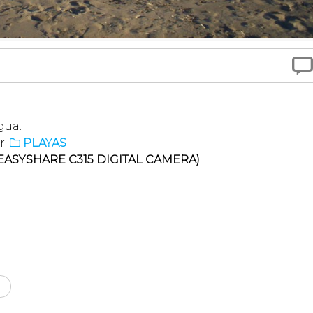

gua.
r:
PLAYAS

ASYSHARE C315 DIGITAL CAMERA)