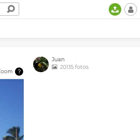
📤
👤
Juan
20135 fotos

Zoom
?