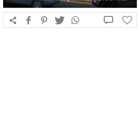



f
1
T