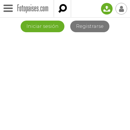

📤
👤
Iniciar sesión
Registrarse