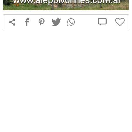



f
1
T