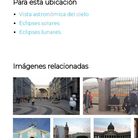
Para esta ubicación
Vista astronómica del cielo
Eclipses solares
Eclipses lunares
Imágenes relacionadas