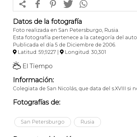


f
1
T
Datos de la fotografía
Foto realizada en San Petersburgo, Rusia.
Esta fotografía pertenece a la categoría del auto
Publicada el día 5 de Diciembre de 2006.
Latitud: 59,9227 |
Longitud: 30,301


H
El Tiempo
Información:
Colegiata de San Nicolás, que data del s.XVIII si 
Fotografías de:
San Petersburgo
Rusia