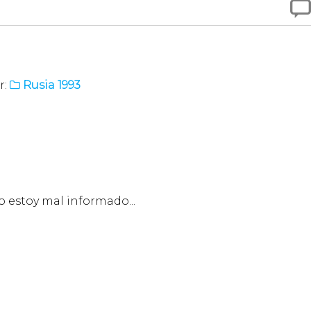

r:
Rusia 1993

no estoy mal informado...