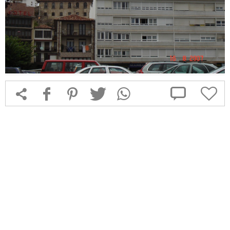



f
1
T