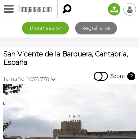

📤
👤
Iniciar sesión
Registrarse
San Vicente de la Barquera, Cantabria,
España

Zoom
?
Tamaño:
1037x778
