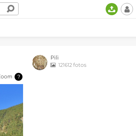
📤
👤
Pili
121612 fotos

Zoom
?