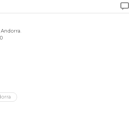

, Andorra.
10
orra