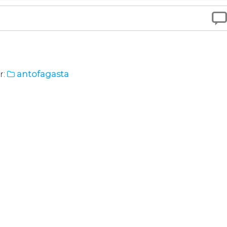

r:
antofagasta
