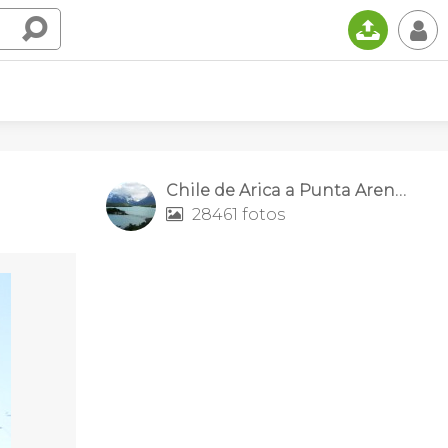
📤
👤
Chile de Arica a Punta Arenas
28461 fotos
