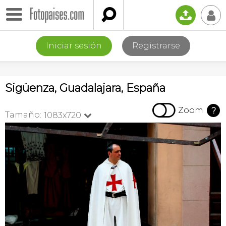

📤
👤
Iniciar sesión
Registrarse
Sigüenza, Guadalajara, España

Zoom
?
Tamaño:
1083x720
