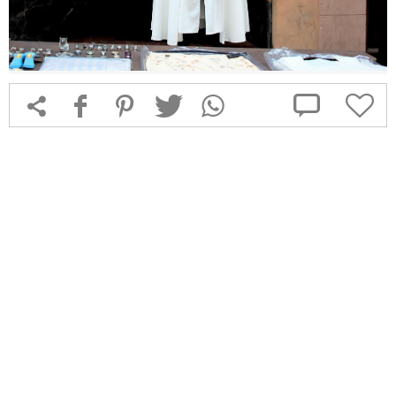



f
1
T