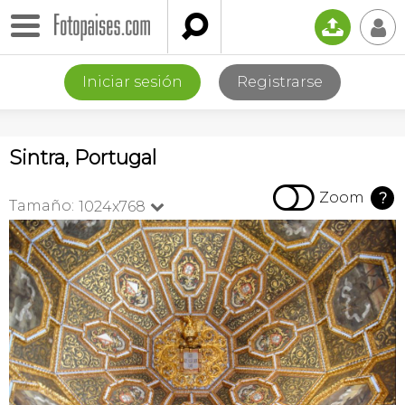

📤
👤
Iniciar sesión
Registrarse
Sintra, Portugal

Zoom
?
Tamaño:
1024x768
