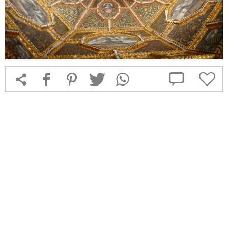



f
1
T