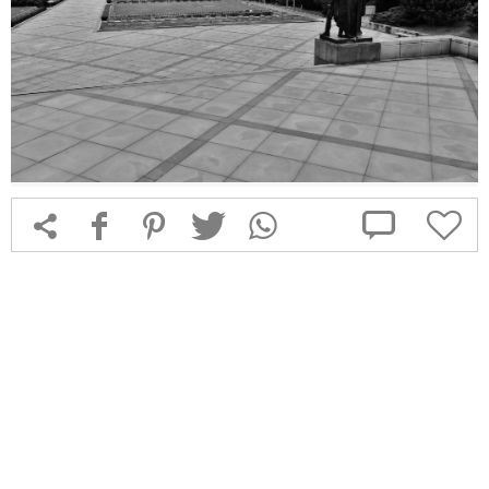



f
1
T