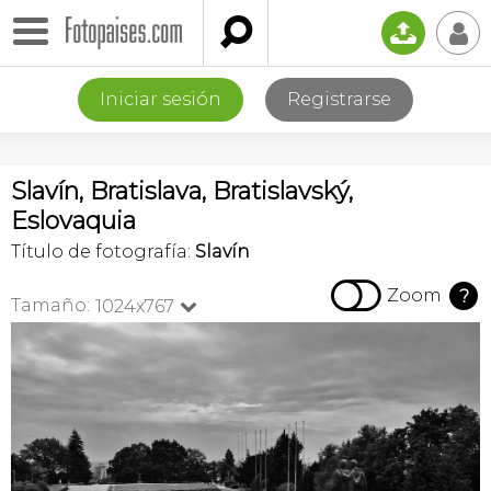

📤
👤
Iniciar sesión
Registrarse
Slavín, Bratislava, Bratislavský,
Eslovaquia
Título de fotografía:
Slavín

Zoom
?
Tamaño:
1024x767
