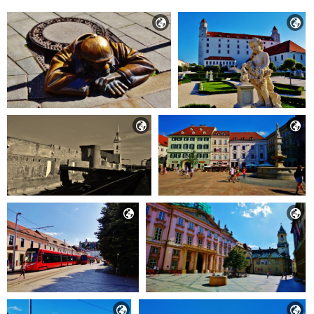







