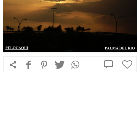



f
1
T