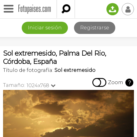

📤
👤
Iniciar sesión
Registrarse
Sol extremesido, Palma Del Rio,
Córdoba, España
Título de fotografía:
Sol extremesido

Zoom
?
Tamaño:
1024x768
