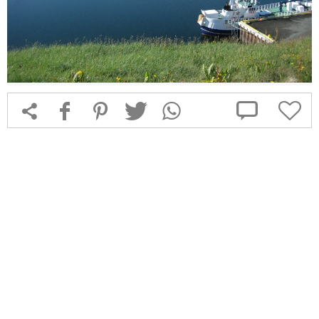



f
1
T