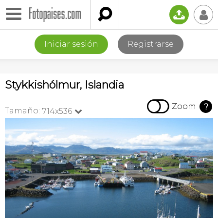

📤
👤
Iniciar sesión
Registrarse
Stykkishólmur, Islandia

Zoom
?
Tamaño:
714x536
