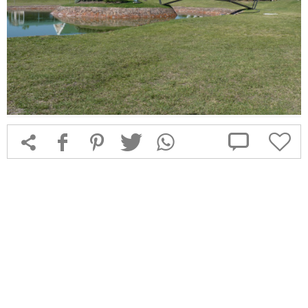



f
1
T