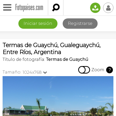

📤
👤
Iniciar sesión
Registrarse
Termas de Guaychú, Gualeguaychú,
Entre Ríos, Argentina
Título de fotografía:
Termas de Guaychú

Zoom
?
Tamaño:
1024x768
