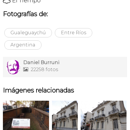
El Tiempo
Fotografías de:
Gualeguaychú
Entre Ríos
Argentina
Daniel Burruni
22258 fotos

Imágenes relacionadas