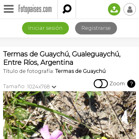

📤
👤
Iniciar sesión
Registrarse
Termas de Guaychú, Gualeguaychú,
Entre Ríos, Argentina
Título de fotografía:
Termas de Guaychú

Zoom
?
Tamaño:
1024x768
