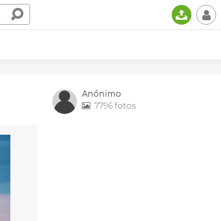
📤
👤
Anónimo
7796 fotos
