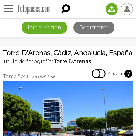

📤
👤
Iniciar sesión
Registrarse
Torre D'Arenas, Cádiz, Andalucía, España
Título de fotografía:
Torre D'Arenas

Zoom
?
Tamaño:
1024x682
