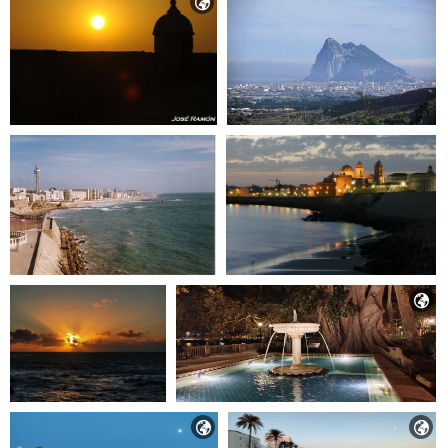



