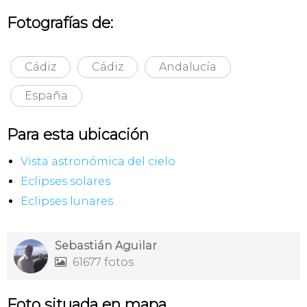
Fotografías de:
Cádiz
Cádiz
Andalucía
España
Para esta ubicación
Vista astronómica del cielo
Eclipses solares
Eclipses lunares
Sebastián Aguilar
61677 fotos

Foto situada en mapa