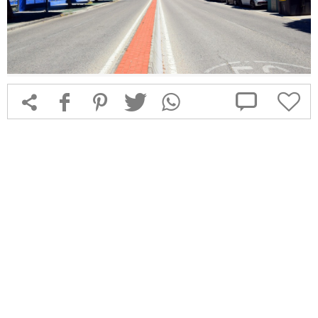



f
1
T