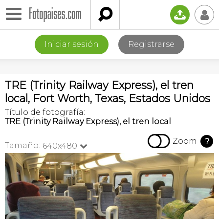

📤
👤
Iniciar sesión
Registrarse
TRE (Trinity Railway Express), el tren
local, Fort Worth, Texas, Estados Unidos
Título de fotografía:
TRE (Trinity Railway Express), el tren local

Zoom
?
Tamaño:
640x480
