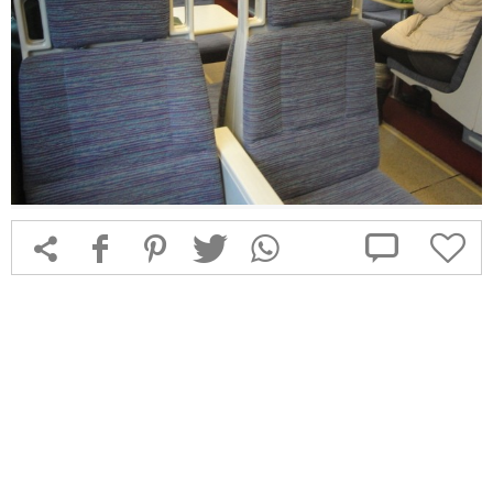



f
1
T