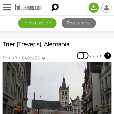

📤
👤
Iniciar sesión
Registrarse
Trier (Treveris), Alemania

Zoom
?
Tamaño:
640x480
