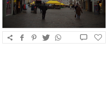



f
1
T