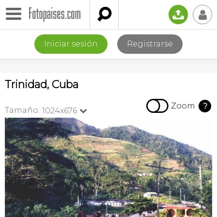

📤
👤
Iniciar sesión
Registrarse
Trinidad, Cuba

Zoom
?
Tamaño:
1024x676
