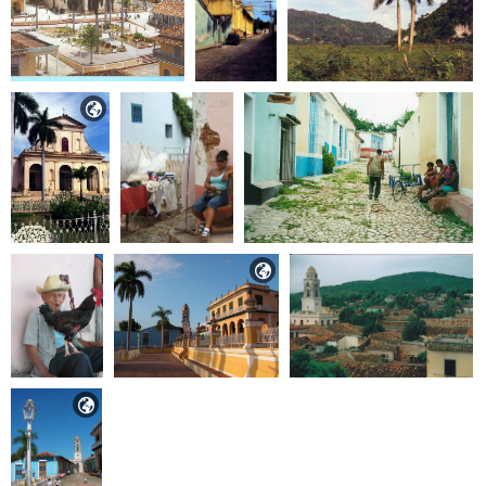


