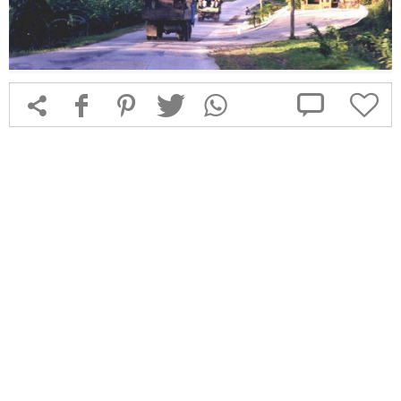



f
1
T