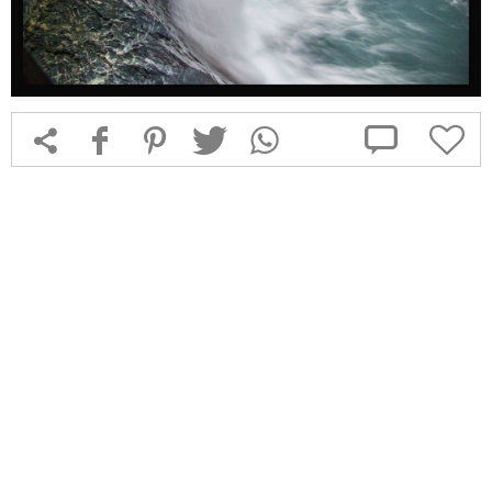



f
1
T