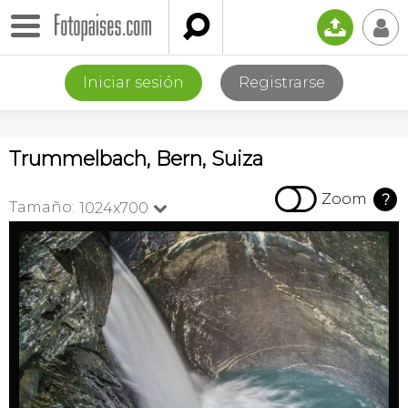

📤
👤
Iniciar sesión
Registrarse
Trummelbach, Bern, Suiza

Zoom
?
Tamaño:
1024x700
