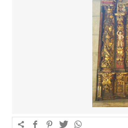


f
1
T