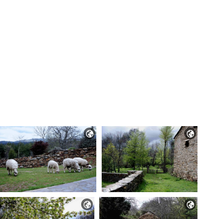



