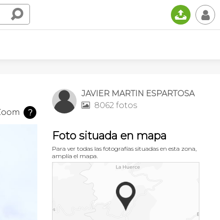
📤
👤
JAVIER MARTIN ESPARTOSA
8062 fotos

Zoom
?
Foto situada en mapa
Para ver todas las fotografías situadas en esta zona,
amplía el mapa.