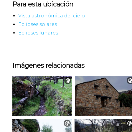
Para esta ubicación
Vista astronómica del cielo
Eclipses solares
Eclipses lunares
Imágenes relacionadas


