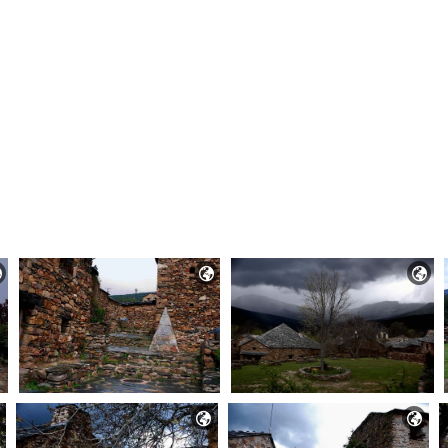




