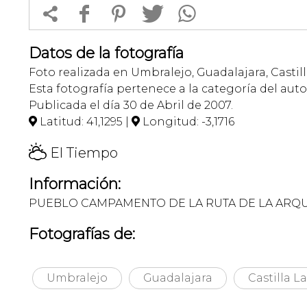


f
1
T
Datos de la fotografía
Foto realizada en Umbralejo, Guadalajara, Casti
Esta fotografía pertenece a la categoría del auto
Publicada el día 30 de Abril de 2007.
Latitud: 41,1295 |
Longitud: -3,1716


H
El Tiempo
Información:
PUEBLO CAMPAMENTO DE LA RUTA DE LA ARQU
Fotografías de:
Umbralejo
Guadalajara
Castilla 