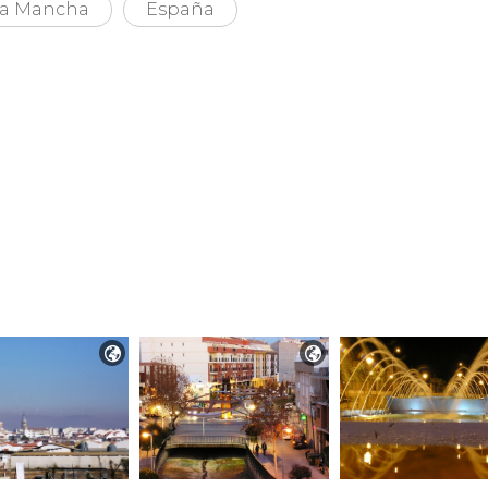
 La Mancha
España

