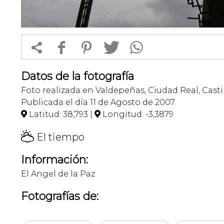


f
1
T
Datos de la fotografía
Foto realizada en Valdepeñas, Ciudad Real, Cast
Publicada el día 11 de Agosto de 2007.
Latitud: 38,793 |
Longitud: -3,3879


H
El tiempo
Información:
El Angel de la Paz
Fotografías de: