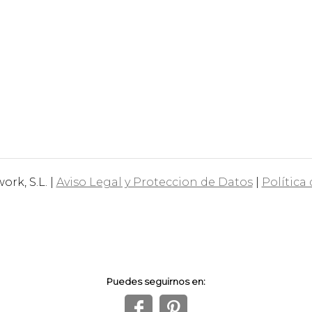
rk, S.L. |
Aviso Legal y Proteccion de Datos
|
Política
Puedes seguirnos en:
f
1