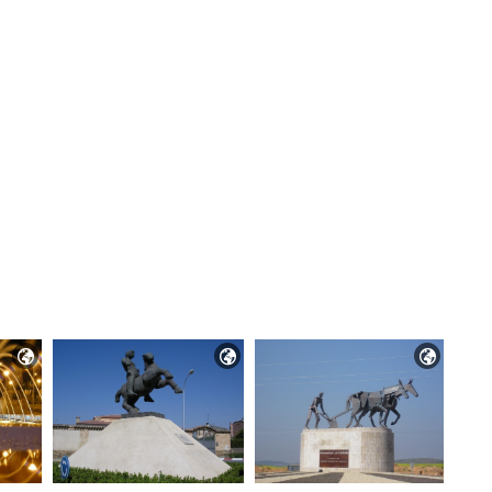


