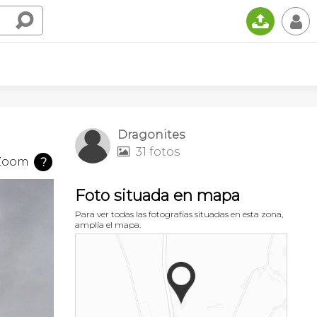
📤
👤
Dragonites
31 fotos

Zoom
?
Foto situada en mapa
Para ver todas las fotografías situadas en esta zona,
amplía el mapa.