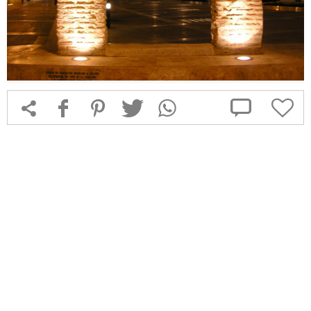



f
1
T