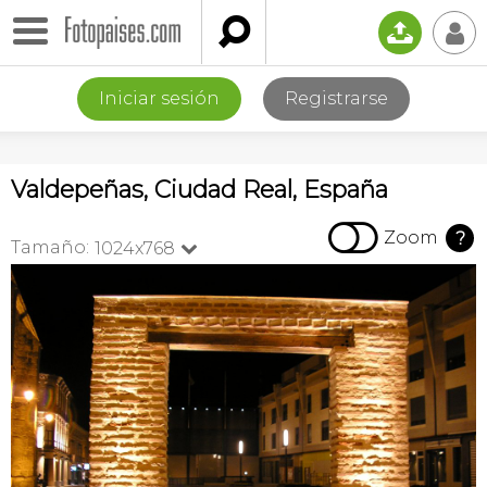

📤
👤
Iniciar sesión
Registrarse
Valdepeñas, Ciudad Real, España

Zoom
?
Tamaño:
1024x768
