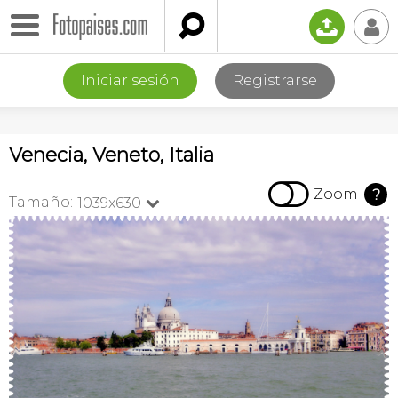

📤
👤
Iniciar sesión
Registrarse
Venecia, Veneto, Italia

Zoom
?
Tamaño:
1039x630
