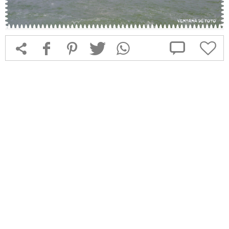



f
1
T