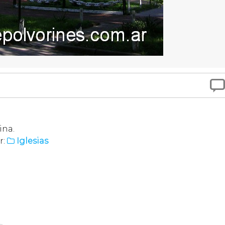

ina.
r:
Iglesias
