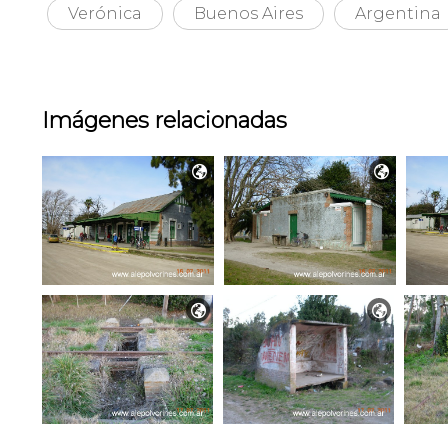
Verónica
Buenos Aires
Argentina
Imágenes relacionadas



