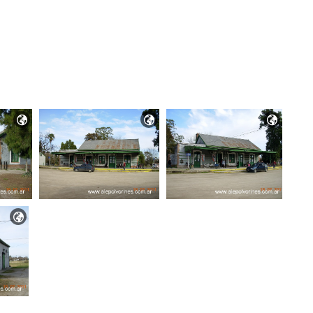



