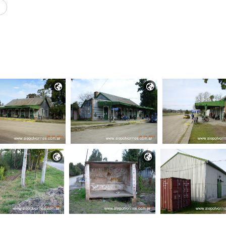



