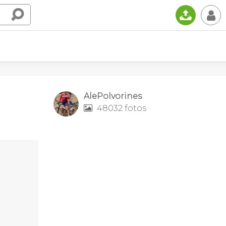
📤
👤
AlePolvorines
48032 fotos
